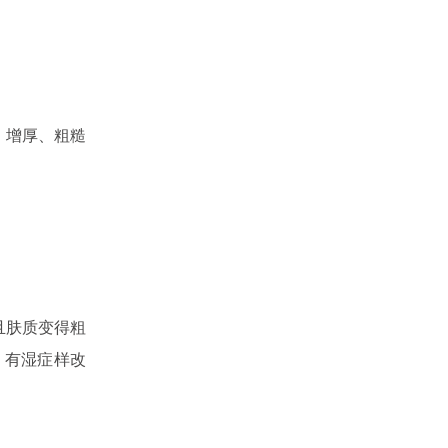
、增厚、粗糙
。
且肤质变得粗
，有湿症样改