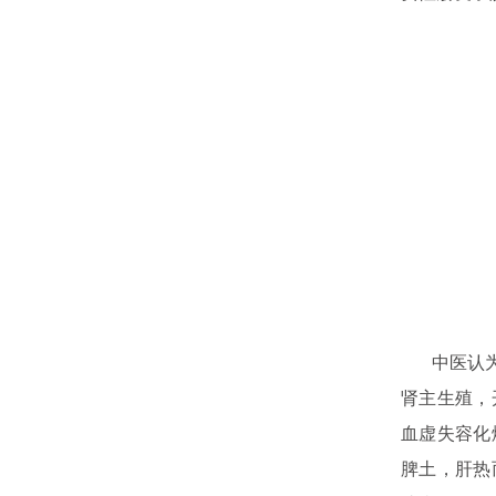
中医认为外
肾主生殖，
血虚失容化
脾土，肝热