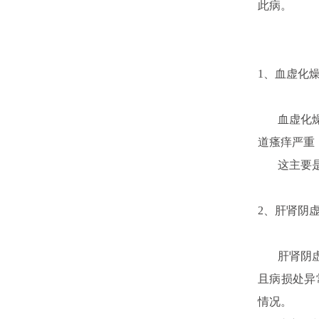
此病。
1、血虚化
血虚化燥型
道瘙痒严重
这主要是由
2、肝肾阴
肝肾阴虚型
且病损处异
情况。