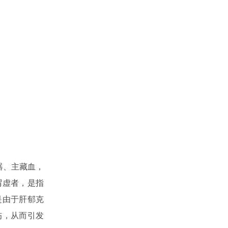
器、主藏血，
谓虚者，是指
是由于肝郁克
伤，从而引发