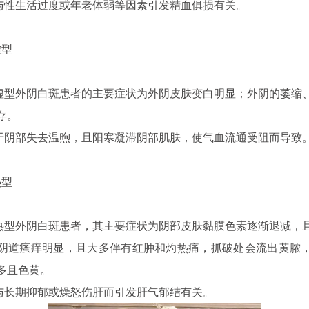
生活过度或年老体弱等因素引发精血俱损有关。
虚型
外阴白斑患者的主要症状为外阴皮肤变白明显；外阴的萎缩
存。
部失去温煦，且阳寒凝滞阴部肌肤，使气血流通受阻而导致
热型
外阴白斑患者，其主要症状为阴部皮肤黏膜色素逐渐退减，
阴道瘙痒明显，且大多伴有红肿和灼热痛，抓破处会流出黄脓
多且色黄。
长期抑郁或燥怒伤肝而引发肝气郁结有关。