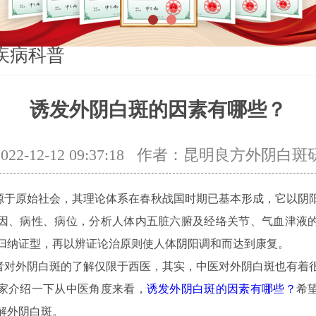
1
2
疾病科普
诱发外阴白斑的因素有哪些？
2-12-12 09:37:18
作者：昆明良方外阴白斑
原始社会，其理论体系在春秋战国时期已基本形成，它以阴
因、病性、病位，分析人体内五脏六腑及经络关节、气血津液
归纳证型，再以辨证论治原则使人体阴阳调和而达到康复。
外阴白斑的了解仅限于西医，其实，中医对外阴白斑也有着
家介绍一下从中医角度来看，
诱发外阴白斑的因素有哪些？
希
解外阴白斑。