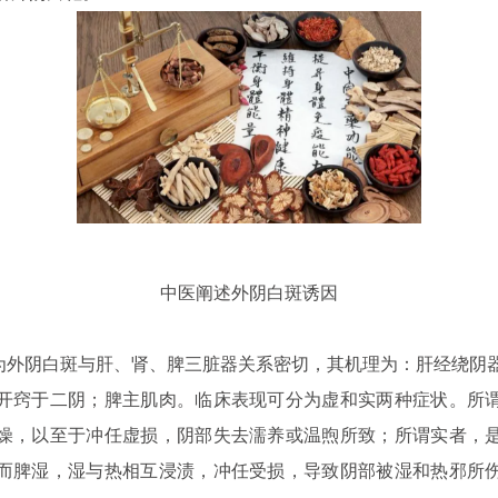
中医阐述外阴白斑诱因
阴白斑与肝、肾、脾三脏器关系密切，其机理为：肝经绕阴
开窍于二阴；脾主肌肉。临床表现可分为虚和实两种症状。所
燥，以至于冲任虚损，阴部失去濡养或温煦所致；所谓实者，
而脾湿，湿与热相互浸渍，冲任受损，导致阴部被湿和热邪所