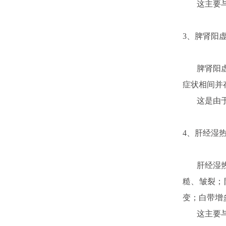
这主要与性
3、脾肾阳
脾肾阳虚型
症状相间并
这是由于阴
4、肝经湿
肝经湿热型
糙、皱裂；
变；白带增
这主要与