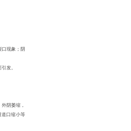
裂口现象；阴
而引发。
；外阴萎缩，
阴道口缩小等