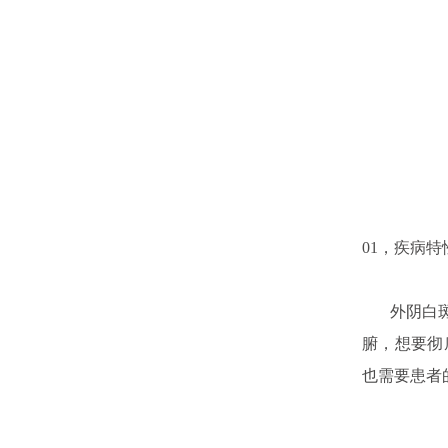
01，疾病特
外阴白斑疾
腑，想要彻
也需要患者