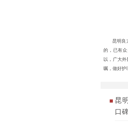
昆明良方
的，已有众
以，广大外
嘱，做好护
昆
口