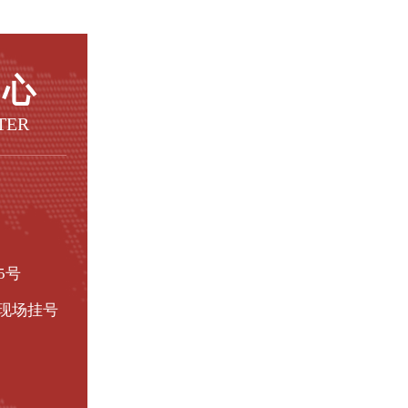
中心
TER
5号
现场挂号