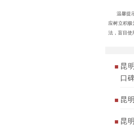
温馨提示：
应树立积极
法，盲目使
昆
口
昆
昆