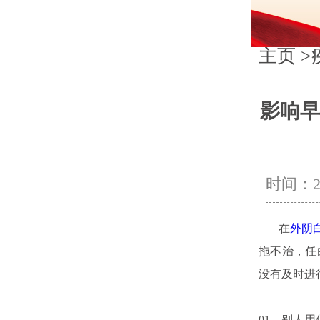
主页
>
影响早
时间：202
在
外阴
拖不治，任
没有及时进
01，别人