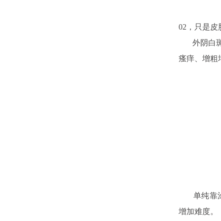
02，只是
外阴白斑是
瘙痒、增粗
单纯靠涂抹
增加难度。