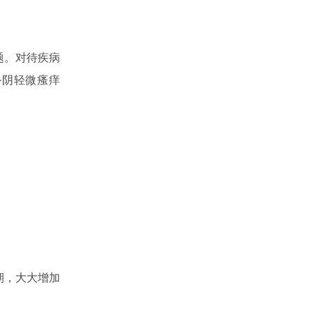
题。对待疾病
外阴轻微瘙痒
。
期，大大增加