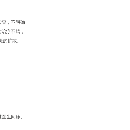
检查，不明确
式治疗不错，
斑的扩散。
过医生问诊、