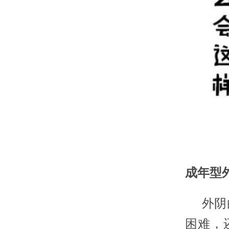
成年型
外阴白
困难，