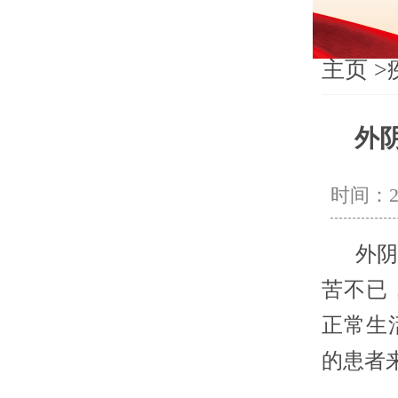
主页
>
外
时间：202
外阴白
苦不已
正常生
的患者