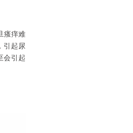
旦瘙痒难
，引起尿
至会引起