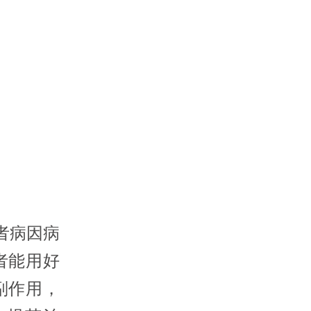
者病因病
者能用好
副作用，