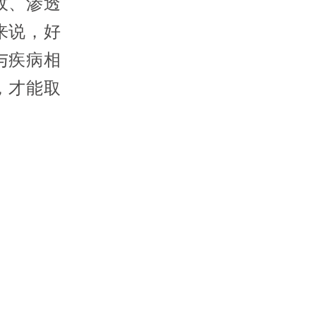
收、渗透
来说，好
与疾病相
，才能取