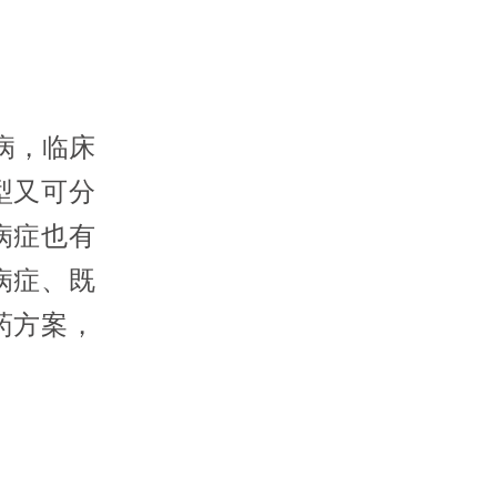
病，临床
型又可分
的病症也有
病症、既
药方案，