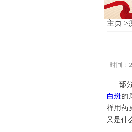
主页
>
时间：202
部分到
白斑
的
样用药
又是什