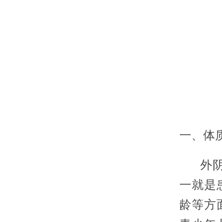
一、体
外阴白
一就是
龄等方