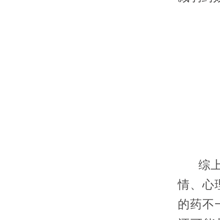
综上所
情、心
的药不