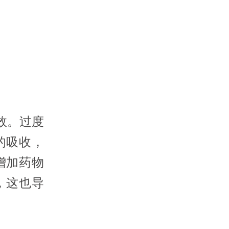
效。过度
的吸收，
增加药物
，这也导