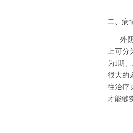
二、病
外阴白
上可分
为I期、
很大的
往治疗
才能够