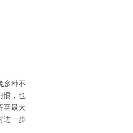
免多种不
习惯，也
挥至最大
时进一步