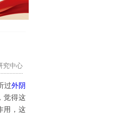
研究中心
听过
外阴
，觉得这
作用，这