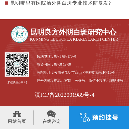
昆明哪里有医院治外阴白斑专业技术防复发?
昆明良方外阴白斑研究中心
KUNMING LEUKOPLA KIARESEARCH CENTER
预约电话：
0871-68717070
就诊时间：08:00-18:00
医院地址：云南省昆明市西山区书林街新桥村415号
挂号方式：电话、官网、公众号、微信小程序、现场挂号
【长按关注公共号】
滇ICP备2022001989号-4