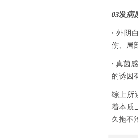
03
发
病
·
外阴
伤、局
·
真菌
的诱因
综上所
着本质
久拖不