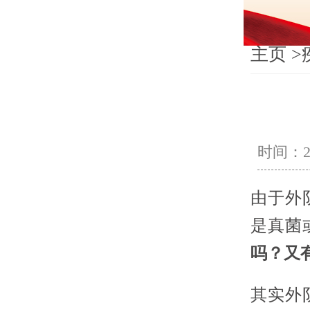
主页
>
时间：202
由于外
是真菌
吗？又
其实外