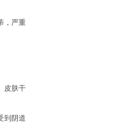
蒂，严重
、皮肤干
受到阴道