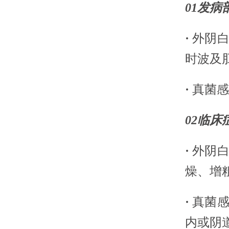
01
发病
·
外阴
时波及
·
真菌感
02
临床
·
外阴
燥、增
·
真菌
内或阴