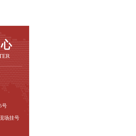
中心
TER
5号
现场挂号