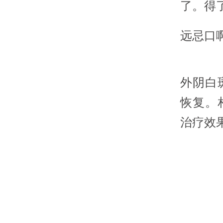
了。得
远忌口
外阴白
恢复。
治疗效