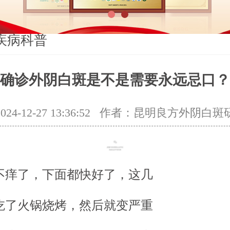
1
2
疾病科普
确诊外阴白斑是不是需要永远忌口？
4-12-27 13:36:52
作者：昆明良方外阴白斑
不痒了，下面都快好了，这几
吃了火锅烧烤，然后就变严重