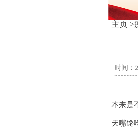
主页
>
时间：202
本来是
天嘴馋