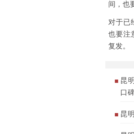
间，也
对于已
也要注
复发。
昆
口
昆