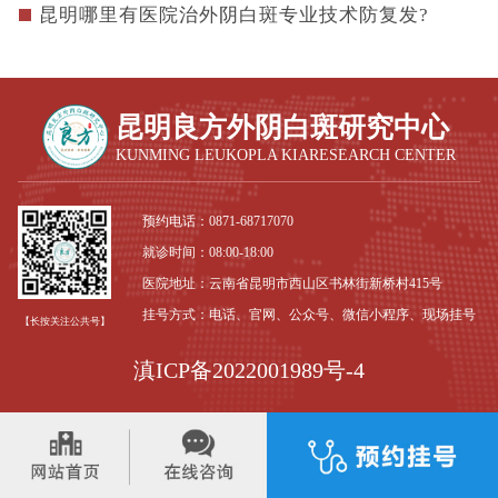
昆明哪里有医院治外阴白斑专业技术防复发?
昆明良方外阴白斑研究中心
KUNMING LEUKOPLA KIARESEARCH CENTER
预约电话：
0871-68717070
就诊时间：08:00-18:00
医院地址：云南省昆明市西山区书林街新桥村415号
挂号方式：电话、官网、公众号、微信小程序、现场挂号
【长按关注公共号】
滇ICP备2022001989号-4