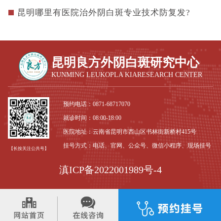
昆明哪里有医院治外阴白斑专业技术防复发?
昆明良方外阴白斑研究中心
KUNMING LEUKOPLA KIARESEARCH CENTER
预约电话：
0871-68717070
就诊时间：08:00-18:00
医院地址：云南省昆明市西山区书林街新桥村415号
挂号方式：电话、官网、公众号、微信小程序、现场挂号
【长按关注公共号】
滇ICP备2022001989号-4