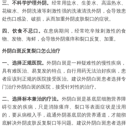
三、不科学护理外阴。
经常用盐水、生姜水、高温热水、
花椒水、外阴洗液等刺激性强的洗液清洗外阴，会导致患
处伤口感染、破损，从而加重外阴皮肤裂口的症状。
四、饮食不忌口。
在患病期间，经常吃辛辣刺激性的食
物、发物、海鲜，会导致外阴瘙痒和裂口反复、加重。
外阴白斑反复裂口怎么治疗
一、选择正规医院。
外阴白斑是一种疑难性的慢性疾病，
具有难医治、易复发的特点，自行用药无法治好疾病，患
者应该到正规的医院接受医治。建议外阴白斑患者选择专
门治疗外阴白斑的医院，接受针对性的治疗。
二、选择标本兼治的疗法。
外阴白斑是基底层细胞营养障
碍引发的疾病，只是消除瘙痒、裂口等表面症状是没用
的，要从病根入手，疏通外阴基底层的营养通道，才能彻
底解决外阴皮肤反复裂口等问题。建议外阴白斑患者选择