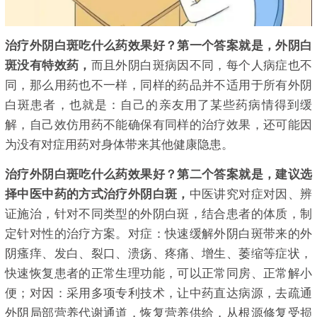
治疗外阴白斑吃什么药效果好？第一个答案就是，外阴白
斑没有特效药，
而且外阴白斑病因不同，每个人病症也不
同，那么用药也不一样，同样的药品并不适用于所有外阴
白斑患者，也就是：自己的亲友用了某些药病情得到缓
解，自己效仿用药不能确保有同样的治疗效果，还可能因
为没有对症用药对身体带来其他健康隐患。
治疗
外阴白斑吃什么药效果
好？
第二个答案就是，建议选
择中医中药的方式治疗外阴白斑，
中医讲究对症对因、辨
证施治，针对不同类型的外阴白斑，结合患者的体质，制
定针对性的治疗方案。对症：快速缓解外阴白斑带来的外
阴瘙痒、发白、裂口、溃疡、疼痛、增生、萎缩等症状，
快速恢复患者的正常生理功能，可以正常同房、正常解小
便；对因：采用多项专利技术，让中药直达病源，去疏通
外阴局部营养代谢通道，恢复营养供给，从根源修复受损