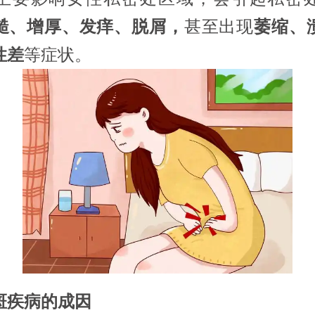
糙、增厚、发痒、脱屑，
甚至出现
萎缩、
性差
等症状。
斑疾病的成因