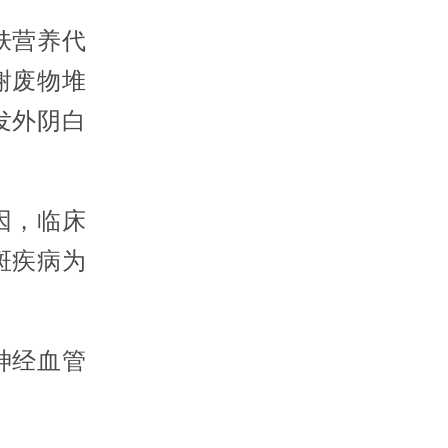
肤营养代
谢废物堆
发外阴白
因，临床
斑疾病为
神经血管