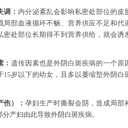
失调：
内分泌紊乱会影响私密处部位的皮
成局部血液循环不畅、营养供应不足和代
私密处部位长期得不到营养供给，就会诱
。
素：
遗传因素也是外阴白斑疾病的一个原
于15岁以下的幼女，且多以萎缩型外阴白
产伤）：
孕妇生产时撕裂会阴，造成局部
部分产妇由此导致外阴白斑疾病。