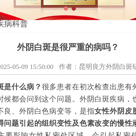
1
2
疾病科普
外阴白斑是很严重的病吗？
5-05-09 15:50:00
作者：昆明良方外阴白斑
斑是什么病？
很多患者在初次检查出患有
时候都会问到这个问题。外阴白斑疾病，
不良、外阴白色病变等，是指
女性外阴皮
碍问题引起的组织变性及色素改变的慢性
主要影响女性私密处区域，会引起私密