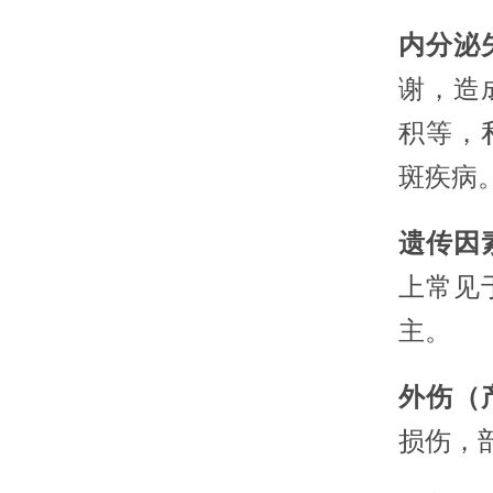
内分泌
谢，造
积等，
斑疾病
遗传因
上常见
主。
外伤（
损伤，