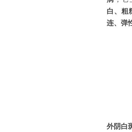
白、粗
连、弹
外阴白