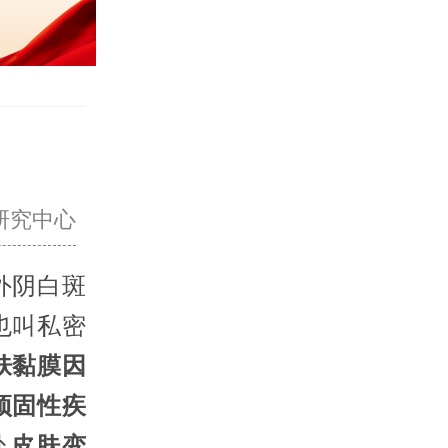
研究中心
外阴白斑
也叫私密
肤黏膜因
顽固性疾
处
皮肤变