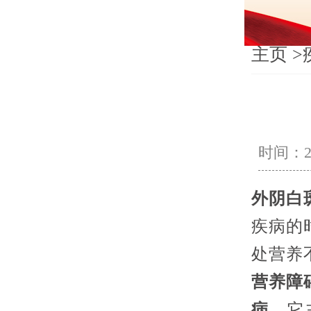
主页
>
时间：202
外阴白
疾病的
处营养
营养障
病
，它