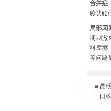
合并症
腺功能
局部因
期刺激
料摩擦
等问题
昆
口