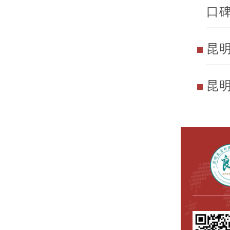
口
昆
昆