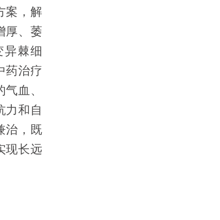
方案，解
增厚、萎
变异棘细
中药治疗
的气血、
抗力和自
兼治，既
实现长远