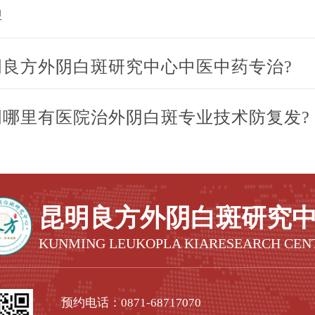
碑
明良方外阴白斑研究中心中医中药专治?
明哪里有医院治外阴白斑专业技术防复发?
昆明良方外阴白斑研究
KUNMING LEUKOPLA KIARESEARCH CEN
预约电话：
0871-68717070