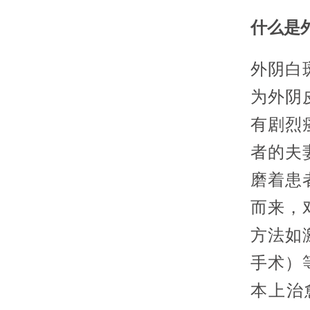
什么是
外阴白
为外阴
有剧烈
者的夫
磨着患
而来，
方法如
手术）
本上治