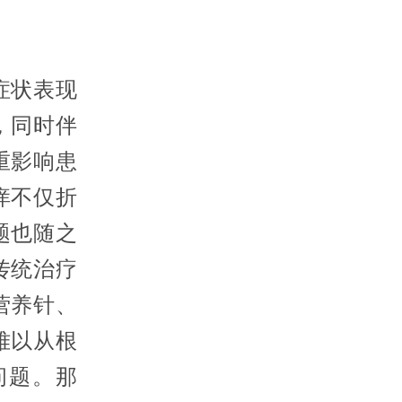
症状表现
，同时伴
重影响患
痒不仅折
题也随之
传统治疗
营养针、
难以从根
问题。那