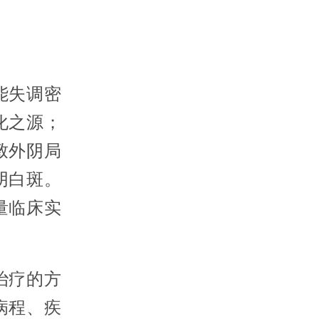
能失调密
化之源；
致外阴局
阴白斑。
量临床实
治疗的方
病程、疾