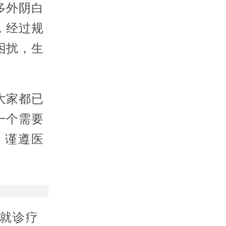
多外阴白
，经过规
困扰，生
大家都已
一个需要
，谨遵医
就诊疗