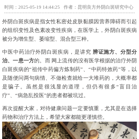
时间：2025-05-19 14:44:25
作者：昆明良方外阴白斑研究中心
外阴白斑疾病是指女性私密处皮肤黏膜因营养障碍而引起
的组织变性及色素改变性疾病，在医学上，外阴白斑疾病
被分为增生型、萎缩型、混合型三种。
中医中药治疗外阴白斑疾病，是讲究
辨证施方、分型分
治、一患一方
的。而 网上流传的没有医学根据的治疗外阴
白斑疾病的“祖传中药偏方炼制药”、“中药特效药”等，以
及随便问两句病情、不做检查就给一大堆药的，大概率都
是骗子。虽然是很浅显的道理，但仍有很多“盲目治
疗”、“病急乱投医”的患者都被坑过。
再次提醒大家，对待健康问题一定要慎重，尤其是在选择
药物和治疗方法上，希望大家都能更谨慎些。