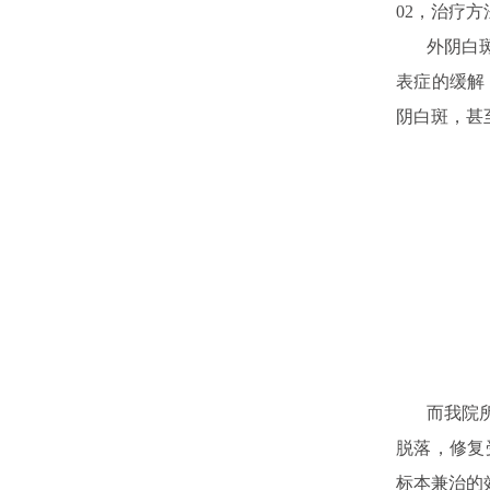
02，
治疗方
外阴白斑症
表症的缓解
阴白斑，甚
而我院所采
脱落，修复
标本兼治的