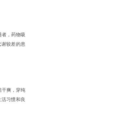
盛者，药物吸
代谢较差的患
洁干爽，穿纯
生活习惯和良