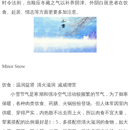
时令法则，当顺应冬藏之气以补养阴津。外阴白斑患者在饮
食、起居、情志等方面更要多加注意。
Minor Snow
饮食：温润益肾 清火滋润 减咸增苦
小雪节气是寒潮和强冷空气活动较频繁的节气，为了御寒
保暖，各种肉类饮食、药膳、火锅纷纷登场。但人体常因室内
供暖、穿得严实，内热散不出去而上火，所以肉食不宜大量，
荤素搭配的比例最好是1：5，多搭配些清火滋润的食物，如大