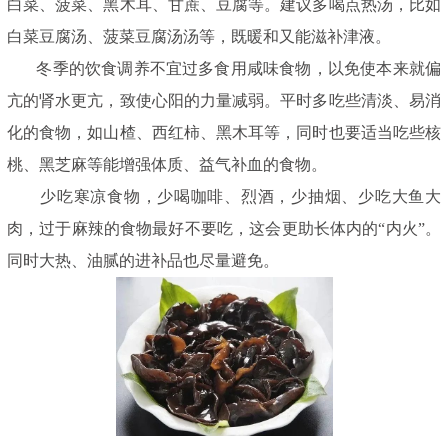
白菜、菠菜、黑木耳、甘蔗、豆腐等。建议多喝点热汤，比如
白菜豆腐汤、菠菜豆腐汤汤等，既暖和又能滋补津液。
冬季的饮食调养不宜过多食用咸味食物，以免使本来就偏
亢的肾水更亢，致使心阳的力量减弱。平时多吃些清淡、易消
化的食物，如山楂、西红柿、黑木耳等，同时也要适当吃些核
桃、黑芝麻等能增强体质、益气补血的食物。
少吃寒凉食物，少喝咖啡、烈酒，少抽烟、少吃大鱼大
肉，过于麻辣的食物最好不要吃，这会更助长体内的“内火”。
同时大热、油腻的进补品也尽量避免。