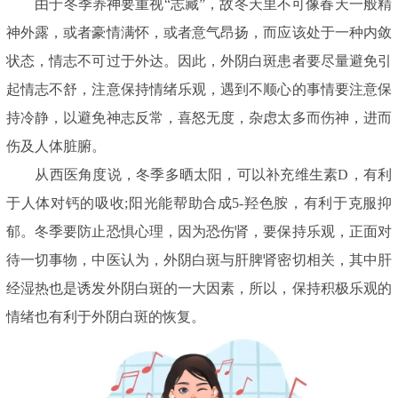
由于冬季养神要重视“志藏”，故冬天里不可像春天一般精
神外露，或者豪情满怀，或者意气昂扬，而应该处于一种内敛
状态，情志不可过于外达。因此，外阴白斑患者要尽量避免引
起情志不舒，注意保持情绪乐观，遇到不顺心的事情要注意保
持冷静，以避免神志反常，喜怒无度，杂虑太多而伤神，进而
伤及人体脏腑。
从西医角度说，冬季多晒太阳，可以补充维生素D，有利
于人体对钙的吸收;阳光能帮助合成5-羟色胺，有利于克服抑
郁。冬季要防止恐惧心理，因为恐伤肾，要保持乐观，正面对
待一切事物，中医认为，外阴白斑与肝脾肾密切相关，其中肝
经湿热也是诱发外阴白斑的一大因素，所以，保持积极乐观的
情绪也有利于外阴白斑的恢复。