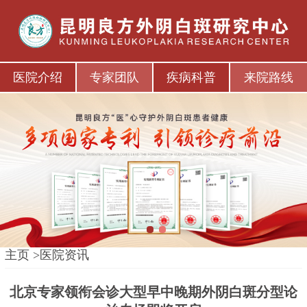
医院介绍
专家团队
疾病科普
来院路线
1
2
主页
>
医院资讯
北京专家领衔会诊大型早中晚期外阴白斑分型论