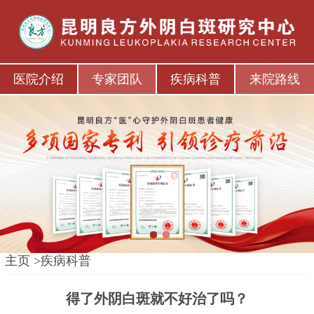
医院介绍
专家团队
疾病科普
来院路线
1
2
主页
>
疾病科普
得了外阴白斑就不好治了吗？