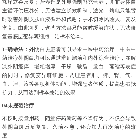
瘙痒就会反复；营养针是外界强制补充营养，并非身体自
主循环供应养分，无法建立长效机制；激光、烤电只能暂
时改善外阴皮肤血液循环和代谢；手术切除风险大、复发
率高。由此可见，这些方法都只能暂时缓解症状，无法修
复基底层变异棘细胞，治标不治本。
正确做法：
外阴白斑患者可以寻求中医中药治疗，中医中
药治疗外阴白斑可以通过辨证施治和内外综合治疗，在解
决外阴瘙痒、增粗增厚、干燥、皲裂、发白、萎缩等表症
的同时，修复变异棘细胞，调理患者肝、脾、肾、气、
血、津、液等各项机体功能，增强患者体质，提高患者抵
抗力，从而达到标本兼治的效果。
04未规范治疗
不按时按量用药、随意停药断药等不当行为，不仅会导致
外阴白斑反反复复、久治不愈，还会加大再次治疗的难
度。