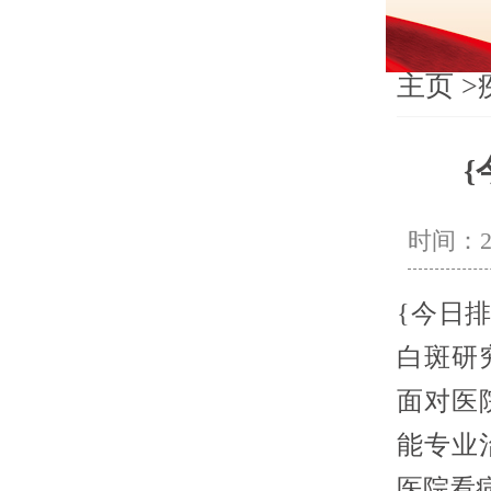
主页
>
时间：202
{今日
白斑研
面对医
能专业
医院看