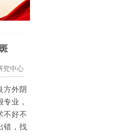
斑
研究中心
良方外阴
很专业，
术不好不
出错，找