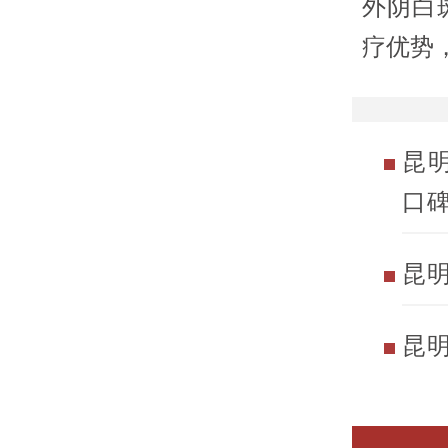
外阴白
疗优势
昆
口
昆
昆