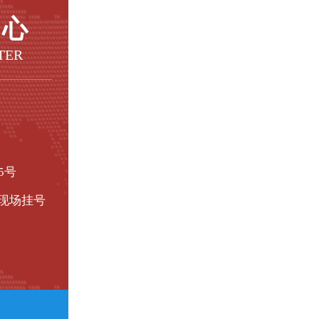
中心
TER
5号
现场挂号