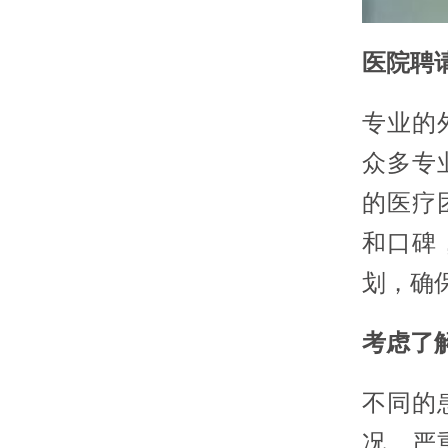
医院聘
专业的
众多专
的医疗
和口碑
划，确
考虑了
不同的
况、严