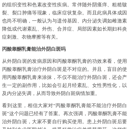
的组织变性和色素改变性疾病。常伴随外阴瘙痒、粗糙皲
裂、裂口肿痛等现象，临床症状复杂。而且此病具体成因
也尚不明确，一般认为与遗传基因、内分泌失调如雌激素
降低或代谢紊乱、外伤、合并症、局部因素如长期妇科炎
症刺激、衣物摩擦等有关。
丙酸睾酮乳膏能治外阴白斑吗
从外阴白斑的发病原因和丙酸睾酮乳膏的功效来看，使用
丙酸睾酮乳膏治疗外阴白斑是不对症的。并且，盲目的使
用丙酸睾酮乳膏来涂抹，不仅不能治疗外阴白斑，还会产
生一定的副作用，比如会引起月经紊乱、女性男性化，以
及内分泌失调，从而导致外阴白斑病情加重。
看到这里，相信大家对“丙酸睾酮乳膏能不能治疗外阴白
斑”这个问题已经有了答案。再次强调，丙酸睾酮乳膏不能
治外阴白斑，大家不要自行购买使用。患上外阴白斑后要