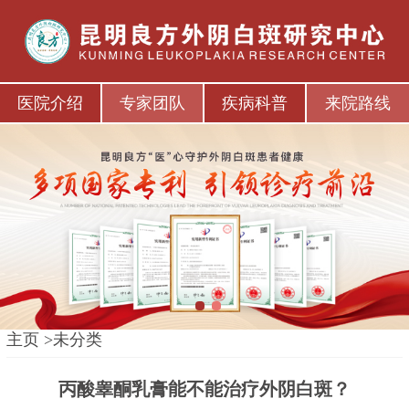
医院介绍
专家团队
疾病科普
来院路线
1
2
主页
>
未分类
丙酸睾酮乳膏能不能治疗外阴白斑？