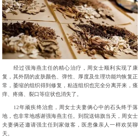
经过强海燕主任的精心治疗，周女士顺利实现了康
复，其外阴的皮肤颜色、弹性、厚度及生理功能均恢复正
常，萎缩的组织得到修复，粘连组织也完全分离开来，瘙
痒、疼痛、裂口等症状也消失了。
12年顽疾终治愈，周女士夫妻俩心中的石头终于落
地，也非常地感谢强海燕主任。到院送锦旗当天，周女士
夫妻俩还邀请强主任到家做客，医患像亲人一样欢笑聊
天。