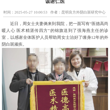
诚谢仁医
时间：2025-05-27 10:00:53
作者：昆明良方外阴白斑研究中心
近日，周女士夫妻俩来到我院，把一面写有“医德高尚
暖人心 医术精湛传四方”的锦旗送到了强海燕主任的诊
室，以感谢全体医护人员帮助周女士治好了缠身12年的外
阴白斑顽疾。