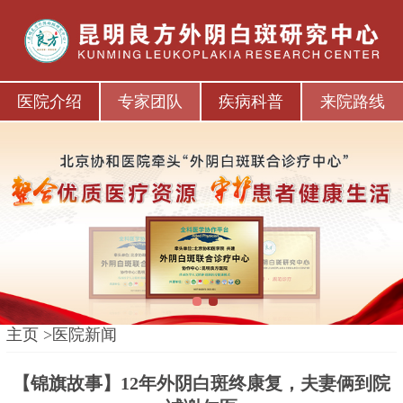
医院介绍
专家团队
疾病科普
来院路线
1
2
主页
>
医院新闻
【锦旗故事】12年外阴白斑终康复，夫妻俩到院