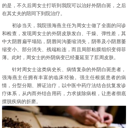
的是，不久后周女士打听到我院可以治好外阴白斑，之后
在其丈夫的陪同下到院治疗。
初诊当天，我院强海燕主任为周女士做了全面的问诊
和检查，发现周女士的外阴皮肤发白、干燥、弹性差，其
中大阴唇扁平塌陷，阴唇间沟萎缩消失，阴蒂及小阴唇萎
缩变小、部分消失、残端粘连，而且局部粘膜组织变得菲
薄。此时，周女士的外阴病变已经蔓延至了肛周皮肤。
针对周女士这类病史长、病情复杂的外阴白斑患者，
强海燕主任拥有丰富的临床经验。强主任根据患者的病
情，分型分期、辨证治疗，以中医中药疗法结合抗复发诊
疗体系，从内而外结合用药，力求拔除病根，让患者彻底
摆脱疾病的折磨。